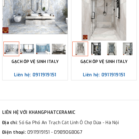
GẠCH ỐP VỆ SINH ITALY
GẠCH ỐP VỆ SINH ITALY
Liên hệ: 0911919151
Liên hệ: 0911919151
LIÊN HỆ VỚI KHANGPHATCERAMIC
Địa chỉ:
Số 6a Phố An Trạch Cát Linh Ô Chợ Dừa - Hà Nội
Điện thoại:
0911919151 - 0989068067