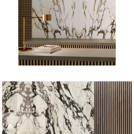
- Chúng tôi có biện pháp thích hợp về kỹ thuật và an ninh để
ngăn chặn truy cập trái phép hoặc trái pháp luật hoặc mất mát
hoặc tiêu hủy hoặc thiệt hại cho thông tin của bạn.
- Chúng tôi khuyên quý khách không nên đưa thông tin chi tiết
về việc thanh toán với bất kỳ ai bằng e-mail, chúng tôi không
chịu trách nhiệm về những mất mát quý khách có thể gánh chịu
trong việc trao đổi thông tin của quý khách qua internet hoặc
email.
- Quý khách tuyệt đối không sử dụng bất kỳ chương trình, công
cụ hay hình thức nào khác để can thiệp vào hệ thống hay làm
thay đổi cấu trúc dữ liệu. Nghiêm cấm việc phát tán, truyền bá
hay cổ vũ cho bất kỳ hoạt động nào nhằm can thiệp, phá hoại
hay xâm nhập vào dữ liệu của hệ thống website. Mọi vi phạm sẽ
bị tước bỏ mọi quyền lợi cũng như sẽ bị truy tố trước pháp luật
nếu cần thiết.
- Mọi thông tin giao dịch sẽ được bảo mật nhưng trong trường
hợp cơ quan pháp luật yêu cầu, chúng tôi sẽ buộc phải cung cấp
những thông tin này cho các cơ quan pháp luật.
Các điều kiện, điều khoản và nội dung của trang web này được