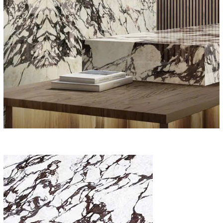
điều chỉnh bởi luật pháp Việt Nam và tòa án Việt Nam có thẩm
quyền xem xét.
3. Quyền lợi khách hàng
- Quý khách có quyền yêu cầu truy cập vào dữ liệu cá nhân của
mình, có quyền yêu cầu chúng tôi sửa lại những sai sót trong dữ
liệu của bạn mà không mất phí. Bất cứ lúc nào bạn cũng có
quyền yêu cầu chúng tôi ngưng sử dụng dữ liệu cá nhân của bạn
cho mục đích tiếp thị.