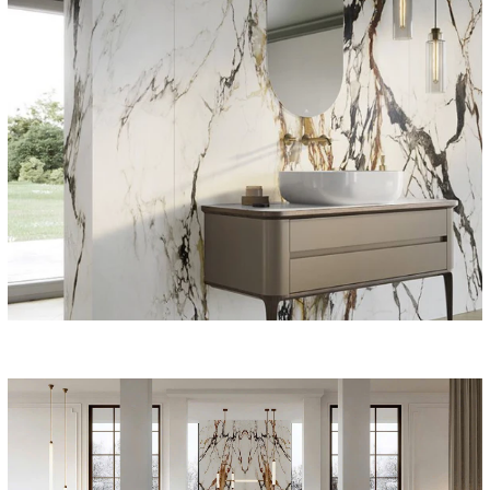
khoản của mình.
1. Thu thập thông tin cá nhân
- Chúng tôi thu thập, lưu trữ và xử lý thông tin của bạn cho quá
trình mua hàng và cho những thông báo sau này liên quan đến
đơn hàng, và để cung cấp dịch vụ, bao gồm một số thông tin cá
nhân: danh hiệu, tên, giới tính, ngày sinh, email, địa chỉ, địa chỉ
giao hàng, số điện thoại, fax, chi tiết thanh toán, chi tiết thanh
toán bằng thẻ hoặc chi tiết tài khoản ngân hàng.
- Chúng tôi sẽ dùng thông tin quý khách đã cung cấp để xử lý
đơn đặt hàng, cung cấp các dịch vụ và thông tin yêu cầu thông
qua website và theo yêu cầu của bạn.
- Hơn nữa, chúng tôi sẽ sử dụng các thông tin đó để quản lý tài
khoản của bạn; xác minh và thực hiện giao dịch trực tuyến, nhận
diện khách vào web, nghiên cứu nhân khẩu học, gửi thông tin
bao gồm thông tin sản phẩm và dịch vụ. Nếu quý khách không
muốn nhận bất cứ thông tin tiếp thị của chúng tôi thì có thể từ
chối bất cứ lúc nào.
- Chúng tôi có thể chuyển tên và địa chỉ cho bên thứ ba để họ