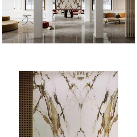
giao hàng cho bạn (ví dụ cho bên chuyển phát nhanh hoặc nhà
cung cấp).
- Chi tiết đơn đặt hàng của bạn được chúng tôi lưu giữ nhưng vì lí
do bảo mật nên chúng tôi không công khai trực tiếp được. Tuy
nhiên, quý khách có thể tiếp cận thông tin bằng cách đăng nhập
tài khoản trên web. Tại đây, quý khách sẽ thấy chi tiết đơn đặt
hàng của mình, những sản phẩm đã nhận và những sản phẩm
đã gửi và chi tiết email, ngân hàng và bản tin mà bạn đặt theo
dõi dài hạn.
- Quý khách cam kết bảo mật dữ liệu cá nhân và không được
phép tiết lộ cho bên thứ ba. Chúng tôi không chịu bất kỳ trách
nhiệm nào cho việc dùng sai mật khẩu nếu đây không phải lỗi
của chúng tôi.
- Chúng tôi có thể dùng thông tin cá nhân của bạn để nghiên cứu
thị trường. mọi thông tin chi tiết sẽ được ẩn và chỉ được dùng để
thống kê. Quý khách có thể từ chối không tham gia bất cứ lúc
nào.
2. Bảo mật