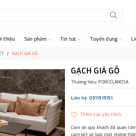
i thiệu
Sản phẩm
Tin tức
Tuyển dụng
Li
ỆT
GẠCH GIẢ GỖ
GẠCH GIẢ GỖ
Thương hiệu: PORCELANOSA
Liên hệ: 0911919151
Cám ơn quý khách đã quan tâm 
cam kết sẽ bảo mật những thông