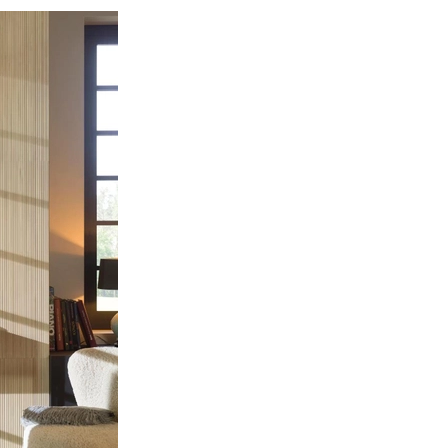
chối không tham gia bất cứ lúc 
2. Bảo mật
- Chúng tôi có biện pháp thích
trái phép hoặc trái pháp luật
thông tin của bạn.
- Chúng tôi khuyên quý khách kh
với bất kỳ ai bằng e-mail, ch
quý khách có thể gánh chịu t
internet hoặc email.
- Quý khách tuyệt đối không sử
nào khác để can thiệp vào hệ 
cấm việc phát tán, truyền bá
thiệp, phá hoại hay xâm nhập 
bị tước bỏ mọi quyền lợi cũng nh
- Mọi thông tin giao dịch sẽ 
luật yêu cầu, chúng tôi sẽ bu
quan pháp luật.
Các điều kiện, điều khoản và nộ