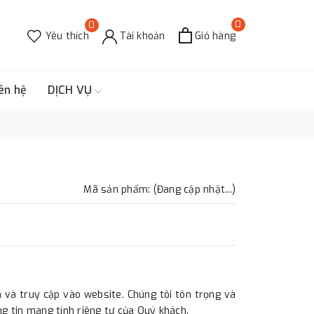
0
0
Yêu thích
Tài khoản
Giỏ hàng
ên hệ
DỊCH VỤ
Mã sản phẩm: (Đang cập nhật...)
và truy cập vào website. Chúng tôi tôn trọng và
 tin mang tính riêng tư của Quý khách.