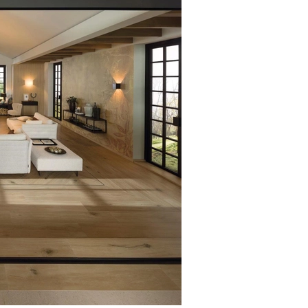
cấp các dịch vụ và thông tin y
- Hơn nữa, chúng tôi sẽ sử dụn
xác minh và thực hiện giao dịc
nhân khẩu học, gửi thông tin 
khách không muốn nhận bất cứ th
bất cứ lúc nào.
- Chúng tôi có thể chuyển tên 
(ví dụ cho bên chuyển phát nha
- Chi tiết đơn đặt hàng của bạn
chúng tôi không công khai trực
thông tin bằng cách đăng nhập
chi tiết đơn đặt hàng của mìn
gửi và chi tiết email, ngân hàng
- Quý khách cam kết bảo mật dữ
thứ ba. Chúng tôi không chịu b
nếu đây không phải lỗi của chún
- Chúng tôi có thể dùng thông 
thông tin chi tiết sẽ được ẩn 