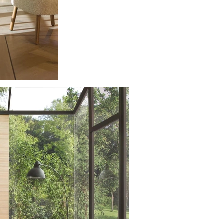
pháp Việt Nam và tòa án Việt 
3. Quyền lợi khách hàng
- Quý khách có quyền yêu cầu 
yêu cầu chúng tôi sửa lại nhữn
Bất cứ lúc nào bạn cũng có qu
nhân của bạn cho mục đích tiếp 