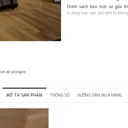
Chính sách bảo mật sẽ giải th
trường hợp nào đó) tiết lộ thôn
Bảo vệ dữ liệu cá nhân và gây
quan trọng với chúng tôi. Vì vậ
quan đến quý khách tuân thủ t
chỉ thu thập những thông tin cầ
Chúng tôi sẽ giữ thông tin củ
hoặc cho mục đích nào đó. Quý 
mà không cần phải cung cấp chi
chúng tôi không thể biết bạn l
hình để phóng to
của mình.
1. Thu thập thông tin cá nhân
- Chúng tôi thu thập, lưu trữ 
MÔ TẢ SẢN PHẨM
THÔNG SỐ
HƯỚNG DẪN MUA HÀNG
và cho những thông báo sau này
bao gồm một số thông tin cá nhâ
chỉ, địa chỉ giao hàng, số điện 
bằng thẻ hoặc chi tiết tài khoả
- Chúng tôi sẽ dùng thông tin 