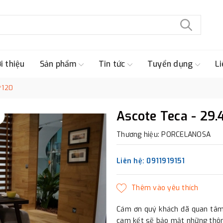
i thiệu
Sản phẩm
Tin tức
Tuyển dụng
Li
*120
Ascote Teca - 29.
Thương hiệu: PORCELANOSA
Liên hệ: 0911919151
Cám ơn quý khách đã quan tâm 
cam kết sẽ bảo mật những thông