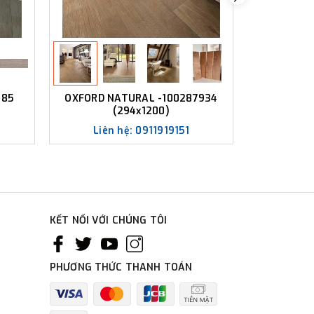
985
OXFORD NATURAL -100287934
GẠC
(294x1200)
Liên hệ: 0911919151
KẾT NỐI VỚI CHÚNG TÔI
PHƯƠNG THỨC THANH TOÁN