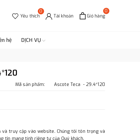
0
0
Yêu thích
Tài khoản
Giỏ hàng
ên hệ
DỊCH VỤ
4*120
Mã sản phẩm: Ascote Teca - 29.4*120
và truy cập vào website. Chúng tôi tôn trọng và
 tin mang tính riêng tư của Quý khách.