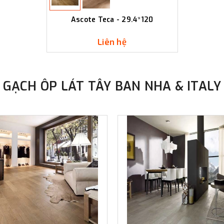
Ascote Teca - 29.4*120
Liên hệ
GẠCH ÔP LÁT TÂY BAN NHA & ITALY