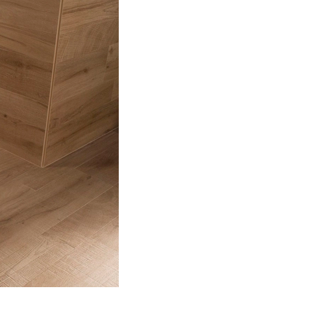
cấp các dịch vụ và thông tin y
- Hơn nữa, chúng tôi sẽ sử dụn
xác minh và thực hiện giao dịc
nhân khẩu học, gửi thông tin 
khách không muốn nhận bất cứ th
bất cứ lúc nào.
- Chúng tôi có thể chuyển tên 
(ví dụ cho bên chuyển phát nha
- Chi tiết đơn đặt hàng của bạn
chúng tôi không công khai trực
thông tin bằng cách đăng nhập
chi tiết đơn đặt hàng của mìn
gửi và chi tiết email, ngân hàng
- Quý khách cam kết bảo mật dữ
thứ ba. Chúng tôi không chịu b
nếu đây không phải lỗi của chún
- Chúng tôi có thể dùng thông 
thông tin chi tiết sẽ được ẩn 