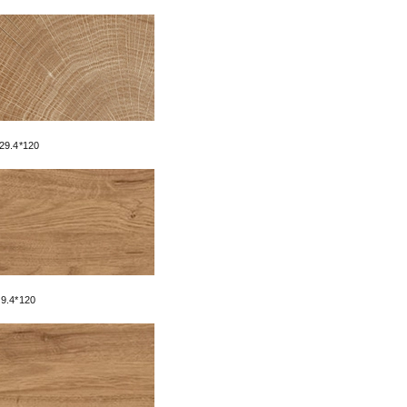
chối không tham gia bất cứ lúc 
2. Bảo mật
- Chúng tôi có biện pháp thích
trái phép hoặc trái pháp luật
thông tin của bạn.
- Chúng tôi khuyên quý khách kh
với bất kỳ ai bằng e-mail, ch
 29.4*120
quý khách có thể gánh chịu t
internet hoặc email.
- Quý khách tuyệt đối không sử
nào khác để can thiệp vào hệ 
cấm việc phát tán, truyền bá
thiệp, phá hoại hay xâm nhập 
bị tước bỏ mọi quyền lợi cũng nh
29.4*120
- Mọi thông tin giao dịch sẽ 
luật yêu cầu, chúng tôi sẽ bu
quan pháp luật.
Các điều kiện, điều khoản và nộ