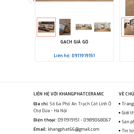
GẠCH GIẢ GỖ
Liên hệ: 0911919151
LIÊN HỆ VỚI KHANGPHATCERAMIC
VỀ CHÚ
Địa chỉ:
Số 6a Phố An Trạch Cát Linh Ô
Trang
Chợ Dừa - Hà Nội
Giới t
Điện thoại:
0911919151 - 0989068067
Sản 
Email:
khangphat66@gmail.com
Tin tứ