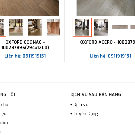
OXFORD COGNAC -
OXFORD ACERO - 100287
100287896(294x1200)
Liên hệ: 0911919151
Liên hệ: 0911919151
NG TÔI
DỊCH VỤ SAU BÁN HÀNG
 chủ
Dịch vụ
hiệu
Tuyển Dụng
phẩm
c