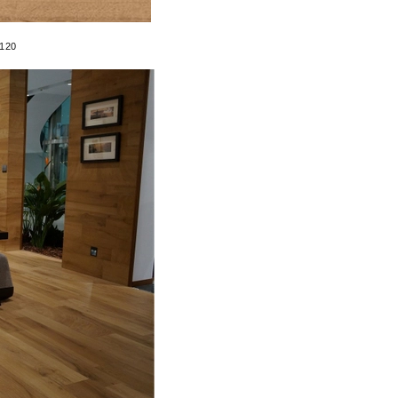
pháp Việt Nam và tòa án Việt 
3. Quyền lợi khách hàng
*120
- Quý khách có quyền yêu cầu 
yêu cầu chúng tôi sửa lại nhữn
Bất cứ lúc nào bạn cũng có qu
nhân của bạn cho mục đích tiếp 