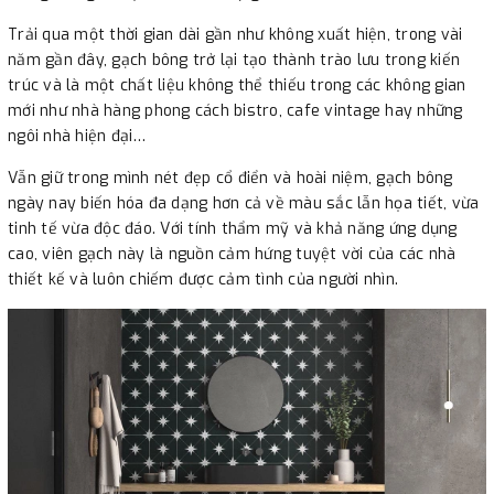
1. Thu thập thông tin cá nhân
Trải qua một thời gian dài gần như không xuất hiện, trong vài
- Chúng tôi thu thập, lưu trữ và xử lý thông tin của bạn cho quá
năm gần đây, gạch bông trở lại tạo thành trào lưu trong kiến
trình mua hàng và cho những thông báo sau này liên quan đến
trúc và là một chất liệu không thể thiếu trong các không gian
đơn hàng, và để cung cấp dịch vụ, bao gồm một số thông tin cá
mới như nhà hàng phong cách bistro, cafe vintage hay những
nhân: danh hiệu, tên, giới tính, ngày sinh, email, địa chỉ, địa chỉ
ngôi nhà hiện đại…
giao hàng, số điện thoại, fax, chi tiết thanh toán, chi tiết thanh
Vẫn giữ trong mình nét đẹp cổ điển và hoài niệm, gạch bông
toán bằng thẻ hoặc chi tiết tài khoản ngân hàng.
ngày nay biến hóa đa dạng hơn cả về màu sắc lẫn họa tiết, vừa
- Chúng tôi sẽ dùng thông tin quý khách đã cung cấp để xử lý
tinh tế vừa độc đáo. Với tính thẩm mỹ và khả năng ứng dụng
đơn đặt hàng, cung cấp các dịch vụ và thông tin yêu cầu thông
cao, viên gạch này là nguồn cảm hứng tuyệt vời của các nhà
qua website và theo yêu cầu của bạn.
thiết kế và luôn chiếm được cảm tình của người nhìn.
- Hơn nữa, chúng tôi sẽ sử dụng các thông tin đó để quản lý tài
khoản của bạn; xác minh và thực hiện giao dịch trực tuyến, nhận
diện khách vào web, nghiên cứu nhân khẩu học, gửi thông tin
bao gồm thông tin sản phẩm và dịch vụ. Nếu quý khách không
muốn nhận bất cứ thông tin tiếp thị của chúng tôi thì có thể từ
chối bất cứ lúc nào.
- Chúng tôi có thể chuyển tên và địa chỉ cho bên thứ ba để họ
giao hàng cho bạn (ví dụ cho bên chuyển phát nhanh hoặc nhà