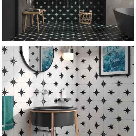
cung cấp).
- Chi tiết đơn đặt hàng của bạn được chúng tôi lưu giữ nhưng vì lí
do bảo mật nên chúng tôi không công khai trực tiếp được. Tuy
nhiên, quý khách có thể tiếp cận thông tin bằng cách đăng nhập
tài khoản trên web. Tại đây, quý khách sẽ thấy chi tiết đơn đặt
hàng của mình, những sản phẩm đã nhận và những sản phẩm
đã gửi và chi tiết email, ngân hàng và bản tin mà bạn đặt theo
dõi dài hạn.
- Quý khách cam kết bảo mật dữ liệu cá nhân và không được
phép tiết lộ cho bên thứ ba. Chúng tôi không chịu bất kỳ trách
nhiệm nào cho việc dùng sai mật khẩu nếu đây không phải lỗi
của chúng tôi.
- Chúng tôi có thể dùng thông tin cá nhân của bạn để nghiên cứu
thị trường. mọi thông tin chi tiết sẽ được ẩn và chỉ được dùng để
thống kê. Quý khách có thể từ chối không tham gia bất cứ lúc
nào.
2. Bảo mật
- Chúng tôi có biện pháp thích hợp về kỹ thuật và an ninh để