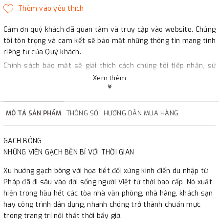
Cám ơn quý khách đã quan tâm và truy cập vào website. Chúng
tôi tôn trọng và cam kết sẽ bảo mật những thông tin mang tính
riêng tư của Quý khách.
Chính sách bảo mật sẽ giải thích cách chúng tôi tiếp nhận, sử
dụng và (trong trường hợp nào đó) tiết lộ thông tin cá nhân của
Xem thêm
Quý khách.
Bảo vệ dữ liệu cá nhân và gây dựng được niềm tin cho quý
khách là vấn đề rất quan trọng với chúng tôi. Vì vậy, chúng tôi
MÔ TẢ SẢN PHẨM
THÔNG SỐ
HƯỚNG DẪN MUA HÀNG
sẽ dùng tên và các thông tin khác liên quan đến quý khách tuân
thủ theo nội dung của Chính sách bảo mật. Chúng tôi chỉ thu
GẠCH BÔNG
thập những thông tin cần thiết liên quan đến giao dịch mua bán.
NHỮNG VIÊN GẠCH BỀN BỈ VỚI THỜI GIAN
Chúng tôi sẽ giữ thông tin của khách hàng trong thời gian luật
Xu hướng gạch bông với họa tiết đối xứng kinh điển du nhập từ
pháp quy định hoặc cho mục đích nào đó. Quý khách có thể truy
Pháp đã đi sâu vào đời sống người Việt từ thời bao cấp. Nó xuất
cập vào website và trình duyệt mà không cần phải cung cấp chi
hiện trong hầu hết các tòa nhà văn phòng, nhà hàng, khách sạn
tiết cá nhân. Lúc đó, Quý khách đang ẩn danh và chúng tôi
hay công trình dân dụng, nhanh chóng trở thành chuẩn mực
không thể biết bạn là ai nếu Quý khách không đăng nhập vào tài
trong trang trí nội thất thời bấy giờ.
khoản của mình.