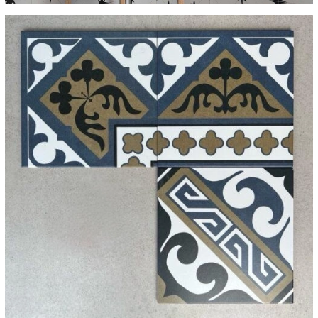
ngăn chặn truy cập trái phép hoặc trái pháp luật hoặc mất mát
hoặc tiêu hủy hoặc thiệt hại cho thông tin của bạn.
- Chúng tôi khuyên quý khách không nên đưa thông tin chi tiết
về việc thanh toán với bất kỳ ai bằng e-mail, chúng tôi không
chịu trách nhiệm về những mất mát quý khách có thể gánh chịu
trong việc trao đổi thông tin của quý khách qua internet hoặc
email.
- Quý khách tuyệt đối không sử dụng bất kỳ chương trình, công
cụ hay hình thức nào khác để can thiệp vào hệ thống hay làm
thay đổi cấu trúc dữ liệu. Nghiêm cấm việc phát tán, truyền bá
hay cổ vũ cho bất kỳ hoạt động nào nhằm can thiệp, phá hoại
hay xâm nhập vào dữ liệu của hệ thống website. Mọi vi phạm sẽ
bị tước bỏ mọi quyền lợi cũng như sẽ bị truy tố trước pháp luật
nếu cần thiết.
- Mọi thông tin giao dịch sẽ được bảo mật nhưng trong trường
hợp cơ quan pháp luật yêu cầu, chúng tôi sẽ buộc phải cung cấp
những thông tin này cho các cơ quan pháp luật.
Các điều kiện, điều khoản và nội dung của trang web này được
điều chỉnh bởi luật pháp Việt Nam và tòa án Việt Nam có thẩm