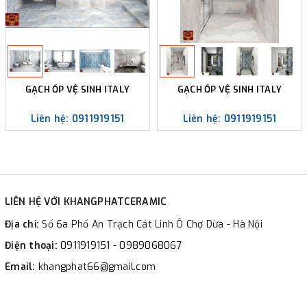
GẠCH ỐP VỆ SINH ITALY
GẠCH ỐP VỆ SINH ITALY
Liên hệ: 0911919151
Liên hệ: 0911919151
LIÊN HỆ VỚI KHANGPHATCERAMIC
Địa chỉ:
Số 6a Phố An Trạch Cát Linh Ô Chợ Dừa - Hà Nội
Điện thoại:
0911919151 - 0989068067
Email:
khangphat66@gmail.com