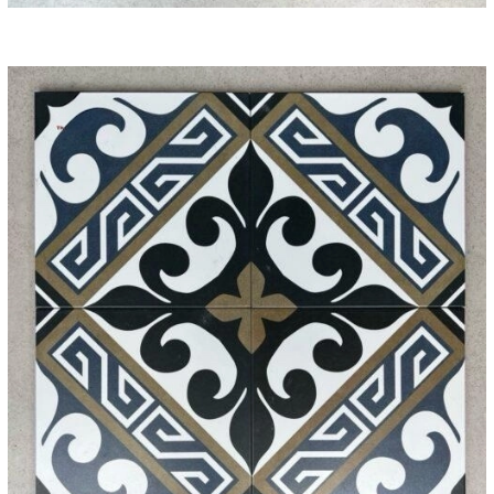
quyền xem xét.
3. Quyền lợi khách hàng
- Quý khách có quyền yêu cầu truy cập vào dữ liệu cá nhân của
mình, có quyền yêu cầu chúng tôi sửa lại những sai sót trong dữ
liệu của bạn mà không mất phí. Bất cứ lúc nào bạn cũng có
quyền yêu cầu chúng tôi ngưng sử dụng dữ liệu cá nhân của bạn
cho mục đích tiếp thị.