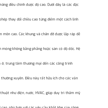
âng điều chỉnh được độ cao. Dưới đây là các đặc
phép thay đổi chiều cao từng điểm một cách linh
ên môn cao. Các khung và chân đỡ được lắp ráp dễ
nền móng không bằng phẳng hoặc sàn có độ dốc. Hệ
à ở, trung tâm thương mại đến các công trình
i thường xuyên. Điều này rất hữu ích cho các văn
 thuật như điện, nước, HVAC, giúp duy trì thẩm mỹ
i cao, phù hợp với các yêu cầu khắt khe của công