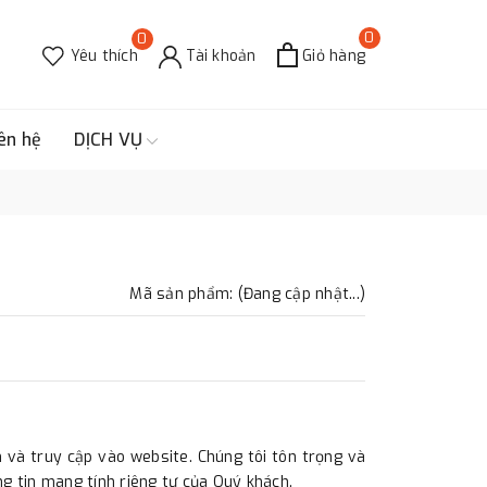
0
0
Yêu thích
Tài khoản
Giỏ hàng
ên hệ
DỊCH VỤ
Mã sản phẩm: (Đang cập nhật...)
và truy cập vào website. Chúng tôi tôn trọng và
 tin mang tính riêng tư của Quý khách.