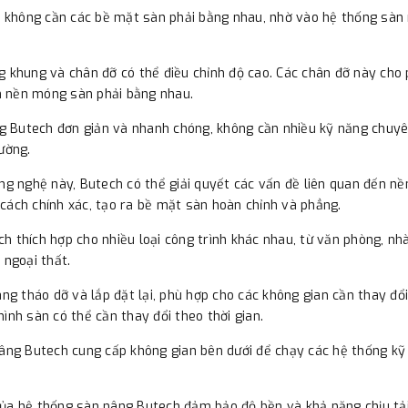
 không cần các bề mặt sàn phải bằng nhau, nhờ vào hệ thống sàn n
g khung và chân đỡ có thể điều chỉnh độ cao. Các chân đỡ này cho 
n nền móng sàn phải bằng nhau.
âng Butech đơn giản và nhanh chóng, không cần nhiều kỹ năng chuy
ường.
ông nghệ này, Butech có thể giải quyết các vấn đề liên quan đến 
cách chính xác, tạo ra bề mặt sàn hoàn chỉnh và phẳng.
h thích hợp cho nhiều loại công trình khác nhau, từ văn phòng, nh
 ngoại thất.
àng tháo dỡ và lắp đặt lại, phù hợp cho các không gian cần thay đổ
ình sàn có thể cần thay đổi theo thời gian.
nâng Butech cung cấp không gian bên dưới để chạy các hệ thống kỹ
ế của hệ thống sàn nâng Butech đảm bảo độ bền và khả năng chịu tả