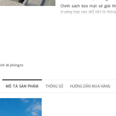
Chính sách bảo mật sẽ giải th
trường hợp nào đó) tiết lộ thôn
Bảo vệ dữ liệu cá nhân và gây
quan trọng với chúng tôi. Vì vậ
quan đến quý khách tuân thủ t
chỉ thu thập những thông tin cầ
Chúng tôi sẽ giữ thông tin củ
hoặc cho mục đích nào đó. Quý 
mà không cần phải cung cấp chi
chúng tôi không thể biết bạn l
hình để phóng to
của mình.
1. Thu thập thông tin cá nhân
- Chúng tôi thu thập, lưu trữ 
MÔ TẢ SẢN PHẨM
THÔNG SỐ
HƯỚNG DẪN MUA HÀNG
và cho những thông báo sau này
bao gồm một số thông tin cá nhâ
chỉ, địa chỉ giao hàng, số điện 
bằng thẻ hoặc chi tiết tài khoả
- Chúng tôi sẽ dùng thông tin 