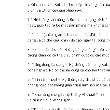
👉Giải pháp của Butech cho phép thi công sàn mà
điểm và lợi ích của giải pháp này:
1. **Hệ thống sàn nâng**: Butech sử dụng hệ thốn
hoạt, giúp tạo ra bề mặt sàn phẳng mà không cầ
2. **Lắp đặt đơn giản**: Quá trình lắp đặt sàn n
dàng và có thể điều chỉnh độ cao ngay tại công tr
3. **Giải pháp cho nền không bằng phẳng**: Với c
thống chân đỡ có thể điều chỉnh được độ cao một 
4. **Ứng dụng đa dạng**: Hệ thống sàn nâng Butec
công nghiệp. Nó có thể sử dụng cả cho nội thất và
5. **Tính linh hoạt**: Hệ thống này cho phép dễ d
phòng hoặc các không gian triển lãm, nơi mà cấu h
6. **Khả năng che giấu hệ thống kỹ thuật**: Sàn 
và tiện ích của không gian.
7. **Độ bền và ổn định**: Các vật liệu và thiết k