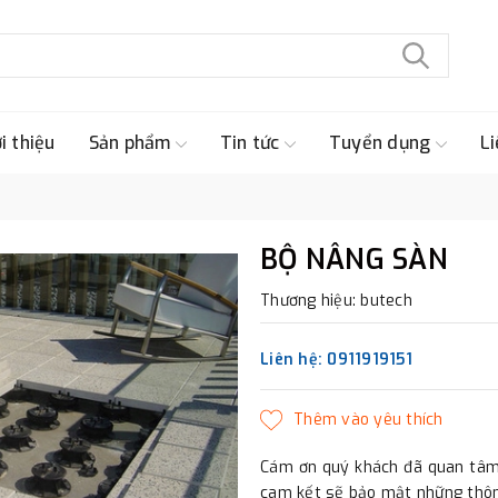
i thiệu
Sản phẩm
Tin tức
Tuyển dụng
Li
BỘ NÂNG SÀN
Thương hiệu: butech
Liên hệ: 0911919151
Cám ơn quý khách đã quan tâm 
cam kết sẽ bảo mật những thông