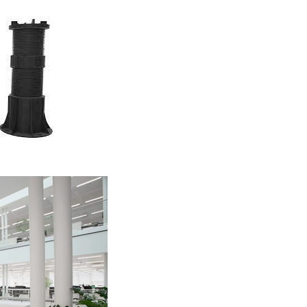
chối không tham gia bất cứ lúc 
2. Bảo mật
- Chúng tôi có biện pháp thích
trái phép hoặc trái pháp luật
thông tin của bạn.
- Chúng tôi khuyên quý khách kh
với bất kỳ ai bằng e-mail, ch
quý khách có thể gánh chịu t
internet hoặc email.
- Quý khách tuyệt đối không sử
nào khác để can thiệp vào hệ 
cấm việc phát tán, truyền bá
thiệp, phá hoại hay xâm nhập 
bị tước bỏ mọi quyền lợi cũng nh
- Mọi thông tin giao dịch sẽ 
luật yêu cầu, chúng tôi sẽ bu
quan pháp luật.
Các điều kiện, điều khoản và nộ