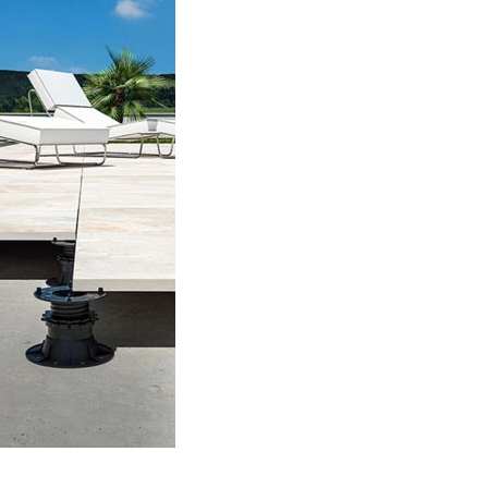
cấp các dịch vụ và thông tin y
- Hơn nữa, chúng tôi sẽ sử dụn
xác minh và thực hiện giao dịc
nhân khẩu học, gửi thông tin 
khách không muốn nhận bất cứ th
bất cứ lúc nào.
- Chúng tôi có thể chuyển tên 
(ví dụ cho bên chuyển phát nha
- Chi tiết đơn đặt hàng của bạn
chúng tôi không công khai trực
thông tin bằng cách đăng nhập
chi tiết đơn đặt hàng của mìn
gửi và chi tiết email, ngân hàng
- Quý khách cam kết bảo mật dữ
thứ ba. Chúng tôi không chịu b
nếu đây không phải lỗi của chún
- Chúng tôi có thể dùng thông 
thông tin chi tiết sẽ được ẩn 