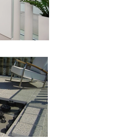
pháp Việt Nam và tòa án Việt 
3. Quyền lợi khách hàng
- Quý khách có quyền yêu cầu 
yêu cầu chúng tôi sửa lại nhữn
Bất cứ lúc nào bạn cũng có qu
nhân của bạn cho mục đích tiếp 