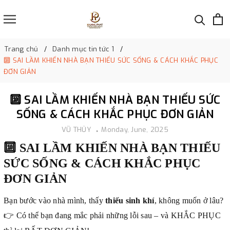
Trang chủ
Danh mục tin tức 1
🔟 SAI LẦM KHIẾN NHÀ BẠN THIẾU SỨC SỐNG & CÁCH KHẮC PHỤC
ĐƠN GIẢN
🔟 SAI LẦM KHIẾN NHÀ BẠN THIẾU SỨC
SỐNG & CÁCH KHẮC PHỤC ĐƠN GIẢN
VŨ THỦY
Monday, June, 2025
🔟
SAI LẦM KHIẾN NHÀ BẠN THIẾU
SỨC SỐNG & CÁCH KHẮC PHỤC
ĐƠN GIẢN
Bạn bước vào nhà mình, thấy
thiếu sinh khí
, không muốn ở lâu?
👉
Có thể bạn đang mắc phải những lỗi sau – và KHẮC PHỤC