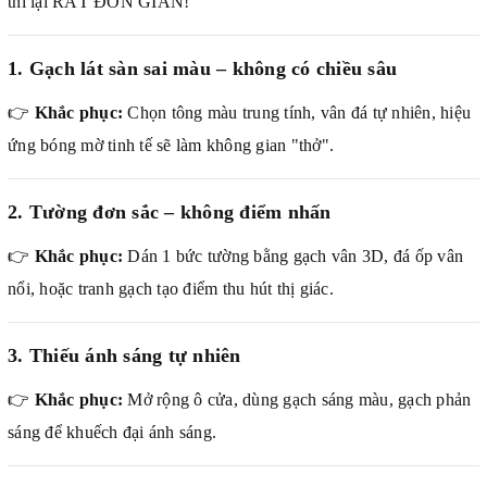
thì lại RẤT ĐƠN GIẢN!
1. Gạch lát sàn sai màu – không có chiều sâu
👉
Khắc phục:
Chọn tông màu trung tính, vân đá tự nhiên, hiệu
ứng bóng mờ tinh tế sẽ làm không gian "thở".
2. Tường đơn sắc – không điểm nhấn
👉
Khắc phục:
Dán 1 bức tường bằng gạch vân 3D, đá ốp vân
nổi, hoặc tranh gạch tạo điểm thu hút thị giác.
3. Thiếu ánh sáng tự nhiên
👉
Khắc phục:
Mở rộng ô cửa, dùng gạch sáng màu, gạch phản
sáng để khuếch đại ánh sáng.