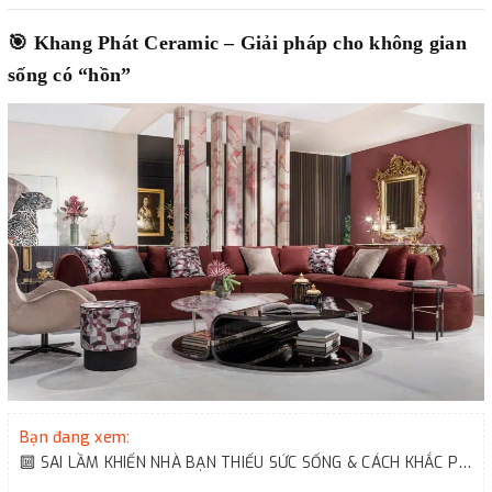
🎯
Khang Phát Ceramic – Giải pháp cho không gian
sống có “hồn”
Bạn đang xem:
🔟 SAI LẦM KHIẾN NHÀ BẠN THIẾU SỨC SỐNG & CÁCH KHẮC PHỤC ĐƠN GIẢN