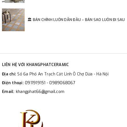
🏛️ BẢN CHÍNH LUÔN DẪN ĐẦU – BẢN SAO LUÔN ĐI SAU
LIÊN HỆ VỚI KHANGPHATCERAMIC
Địa chỉ:
Số 6a Phố An Trạch Cát Linh Ô Chợ Dừa - Hà Nội
Điện thoại:
0911919151 - 0989068067
Email:
khangphat66@gmail.com