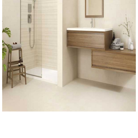
1. Thu thập thông tin cá nhân
- Chúng tôi thu thập, lưu trữ và xử lý thông tin của bạn cho quá
trình mua hàng và cho những thông báo sau này liên quan đến
đơn hàng, và để cung cấp dịch vụ, bao gồm một số thông tin cá
nhân: danh hiệu, tên, giới tính, ngày sinh, email, địa chỉ, địa chỉ
giao hàng, số điện thoại, fax, chi tiết thanh toán, chi tiết thanh
toán bằng thẻ hoặc chi tiết tài khoản ngân hàng.
- Chúng tôi sẽ dùng thông tin quý khách đã cung cấp để xử lý
đơn đặt hàng, cung cấp các dịch vụ và thông tin yêu cầu thông
qua website và theo yêu cầu của bạn.
- Hơn nữa, chúng tôi sẽ sử dụng các thông tin đó để quản lý tài
khoản của bạn; xác minh và thực hiện giao dịch trực tuyến, nhận
diện khách vào web, nghiên cứu nhân khẩu học, gửi thông tin
bao gồm thông tin sản phẩm và dịch vụ. Nếu quý khách không
muốn nhận bất cứ thông tin tiếp thị của chúng tôi thì có thể từ
chối bất cứ lúc nào.
- Chúng tôi có thể chuyển tên và địa chỉ cho bên thứ ba để họ
giao hàng cho bạn (ví dụ cho bên chuyển phát nhanh hoặc nhà