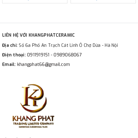
LIÊN HỆ VỚI KHANGPHATCERAMIC
Địa chỉ:
Số 6a Phố An Trạch Cát Linh Ô Chợ Dừa - Hà Nội
Điện thoại:
0911919151 - 0989068067
Email:
khangphat66@gmail.com