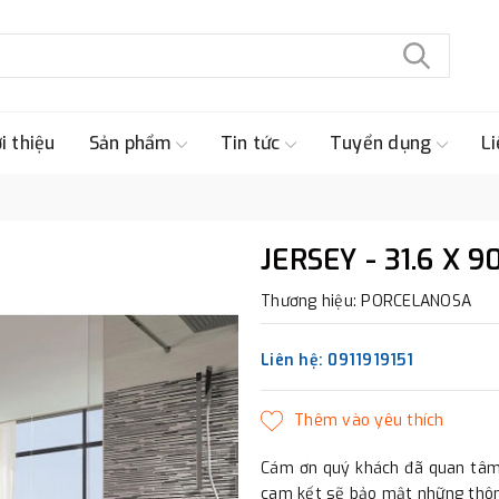
i thiệu
Sản phẩm
Tin tức
Tuyển dụng
Li
JERSEY - 31.6 X 9
Thương hiệu: PORCELANOSA
Liên hệ: 0911919151
Cám ơn quý khách đã quan tâm 
cam kết sẽ bảo mật những thông