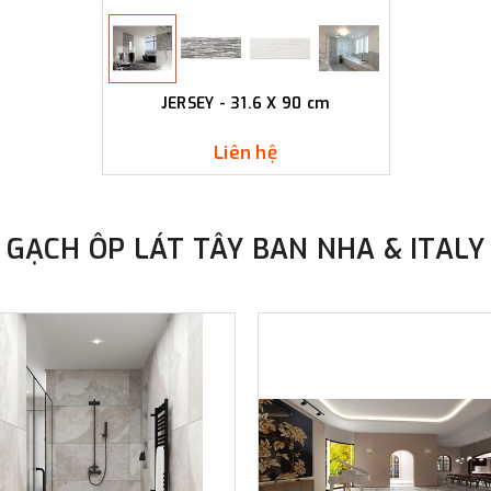
chối không tham gia bất cứ lúc 
2. Bảo mật
- Chúng tôi có biện pháp thích
trái phép hoặc trái pháp luật
JERSEY - 31.6 X 90 cm
thông tin của bạn.
- Chúng tôi khuyên quý khách kh
Liên hệ
với bất kỳ ai bằng e-mail, ch
quý khách có thể gánh chịu t
internet hoặc email.
GẠCH ÔP LÁT TÂY BAN NHA & ITALY
- Quý khách tuyệt đối không sử
nào khác để can thiệp vào hệ 
cấm việc phát tán, truyền bá
thiệp, phá hoại hay xâm nhập 
bị tước bỏ mọi quyền lợi cũng nh
- Mọi thông tin giao dịch sẽ 
luật yêu cầu, chúng tôi sẽ bu
quan pháp luật.
Các điều kiện, điều khoản và nộ