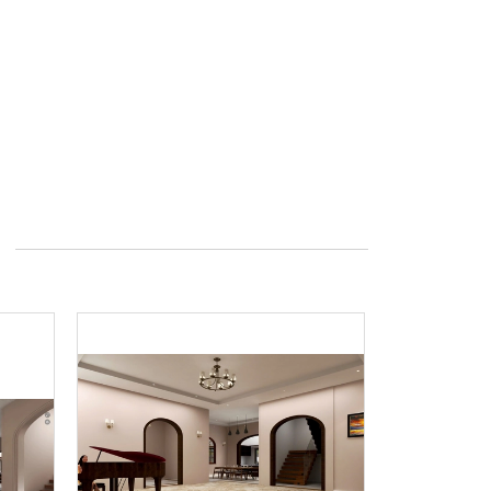
nào.
 hợp về kỹ thuật và an ninh để ngăn chặn truy cập
 hoặc mất mát hoặc tiêu hủy hoặc thiệt hại cho
ông nên đưa thông tin chi tiết về việc thanh toán
úng tôi không chịu trách nhiệm về những mất mát
rong việc trao đổi thông tin của quý khách qua
 dụng bất kỳ chương trình, công cụ hay hình thức
thống hay làm thay đổi cấu trúc dữ liệu. Nghiêm
 hay cổ vũ cho bất kỳ hoạt động nào nhằm can
vào dữ liệu của hệ thống website. Mọi vi phạm sẽ
ư sẽ bị truy tố trước pháp luật nếu cần thiết.
được bảo mật nhưng trong trường hợp cơ quan pháp
ộc phải cung cấp những thông tin này cho các cơ
i dung của trang web này được điều chỉnh bởi luật