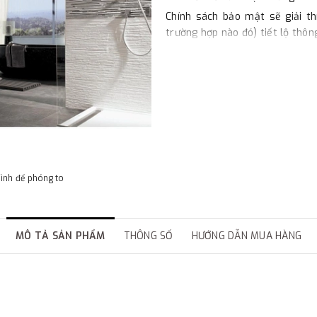
Chính sách bảo mật sẽ giải th
trường hợp nào đó) tiết lộ thôn
Bảo vệ dữ liệu cá nhân và gây
quan trọng với chúng tôi. Vì vậ
quan đến quý khách tuân thủ t
chỉ thu thập những thông tin cầ
Chúng tôi sẽ giữ thông tin củ
hoặc cho mục đích nào đó. Quý 
mà không cần phải cung cấp chi
chúng tôi không thể biết bạn l
hình để phóng to
của mình.
1. Thu thập thông tin cá nhân
- Chúng tôi thu thập, lưu trữ 
MÔ TẢ SẢN PHẨM
THÔNG SỐ
HƯỚNG DẪN MUA HÀNG
và cho những thông báo sau này
bao gồm một số thông tin cá nhâ
chỉ, địa chỉ giao hàng, số điện 
bằng thẻ hoặc chi tiết tài khoả
- Chúng tôi sẽ dùng thông tin 