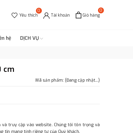
0
0
Yêu thích
Tài khoản
Giỏ hàng
ên hệ
DỊCH VỤ
0 cm
Mã sản phẩm: (Đang cập nhật...)
và truy cập vào website. Chúng tôi tôn trọng và
 tin mang tính riêng tư của Quý khách.