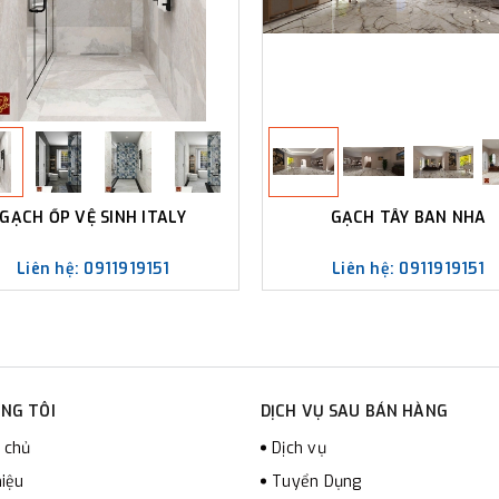
pháp Việt Nam và tòa án Việt 
3. Quyền lợi khách hàng
- Quý khách có quyền yêu cầu 
yêu cầu chúng tôi sửa lại nhữn
Bất cứ lúc nào bạn cũng có qu
nhân của bạn cho mục đích tiếp 
GẠCH ỐP VỆ SINH ITALY
GẠCH TÂY BAN NHA
Liên hệ: 0911919151
Liên hệ: 0911919151
NG TÔI
DỊCH VỤ SAU BÁN HÀNG
 chủ
Dịch vụ
hiệu
Tuyển Dụng